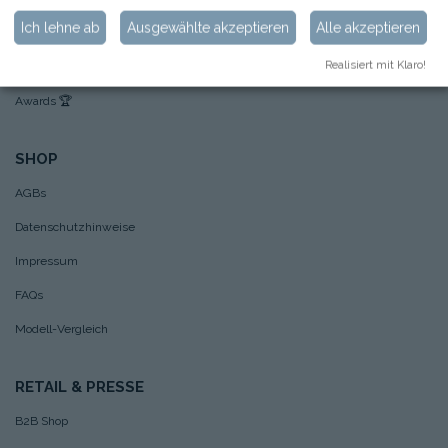
Ich lehne ab
Ausgewählte akzeptieren
Alle akzeptieren
Hoppstar Beispielfotos
Realisiert mit Klaro!
Nachhaltigkeit
Awards
🏆
SHOP
AGBs
Datenschutzhinweise
Impressum
FAQs
Modell-Vergleich
RETAIL & PRESSE
B2B Shop