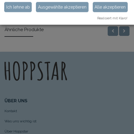
Ich lehne ab
Ausgewählte akzeptieren
Alle akzeptieren
Spezifikationen
Realisiert mit Klaro!
Ähnliche Produkte
ÜBER UNS
Kontakt
Was uns wichtig ist
Über Hoppstar