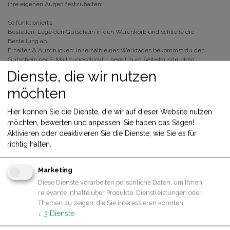
ihre eigenen Augen festzuhalten!
So funktioniert’s:
Bestellen: Lege den Gutschein in den Warenkorb und schließe die
Bestellung ab.
Erhalten & Ausdrucken: Innerhalb eines Werktages bekommst du den
Gutschein per E-Mail zugeschickt – bereit zum Selbstausdrucken.
Verschenken: Überreiche den Gutschein und zaubere einem kleinen
Dienste, die wir nutzen
Kreativkopf ein Lächeln ins Gesicht.
möchten
100,00
€
Hier können Sie die Dienste, die wir auf dieser Website nutzen
möchten, bewerten und anpassen. Sie haben das Sagen!
IN DEN WARENKORB
Share
Aktivieren oder deaktivieren Sie die Dienste, wie Sie es für
Jetzt kaufen
richtig halten.
Allgemeine Geschäftsbedingungen
Marketing
30-Tage-Geld-zurück-Garantie
Diese Dienste verarbeiten persönliche Daten, um Ihnen
Versand: 2-3 Geschäftstage
relevante Inhalte über Produkte, Dienstleistungen oder
Themen zu zeigen, die Sie interessieren könnten.
↓
3
Dienste