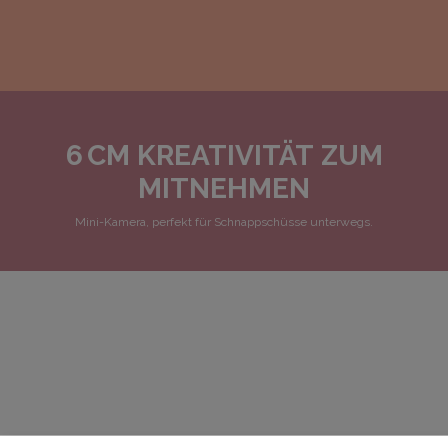
6 CM
KREATIVITÄT
ZUM
MITNEHMEN
Mini-Kamera, perfekt für Schnappschüsse unterwegs.