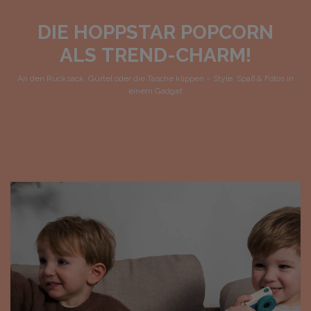
DIE HOPPSTAR POPCORN
ALS TREND-CHARM!
An den Rucksack, Gürtel oder die Tasche klippen – Style, Spaß & Fotos in
trendy
einem Gadget
FUN