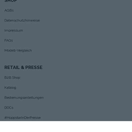
SHOP
AGBs
Datenschutzhinweise
Impressum
FAQs
Modell-Vergleich
RETAIL & PRESSE
B2B Shop
Katalog
Bedienungsanleitungen
DOCs
#HoppstarInDerPresse