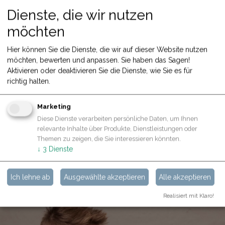
Dienste, die wir nutzen
4 verschiedene Varianten
Von weiß bis bunt, von selbstklebend bis Öko.
möchten
225 Fotos
Hier können Sie die Dienste, die wir auf dieser Website nutzen
möchten, bewerten und anpassen. Sie haben das Sagen!
1 Verpackung, 3 Rollen,225 Fotos
Aktivieren oder deaktivieren Sie die Dienste, wie Sie es für
richtig halten.
Zertifizierte Qualität​​
Hergestellt aus sicheren Materialien. Zertifikate: CE, EN71.
Marketing
Diese Dienste verarbeiten persönliche Daten, um Ihnen
relevante Inhalte über Produkte, Dienstleistungen oder
Themen zu zeigen, die Sie interessieren könnten.
↓
3
Dienste
ALLES VON HOPPSTAR IM
Ich lehne ab
Ausgewählte akzeptieren
Alle akzeptieren
ÜBERBLICK
Realisiert mit Klaro!