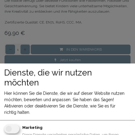
Die Rookie verfügt über beliebte Funktionen wie Fotorahmen, Fotofilter und
Gesichtserkennung. Sie bietet Kindern viele unterhaltsame Möglichkeiten,
ihre Kreativität zu entdecken und ihre Fähigkeiten auszubauen.
Zertifizierte Qualität: CE, EN71, RoHS, CCC, MA.
69,90
€
IN DEN WARENKORB
Jetzt kaufen
Zum Vergleich hinzufügen
Dienste, die wir nutzen
Share
möchten
Hier können Sie die Dienste, die wir auf dieser Website nutzen
Allgemeine Geschäftsbedingungen
möchten, bewerten und anpassen. Sie haben das Sagen!
30-Tage-Geld-zurück-Garantie
Aktivieren oder deaktivieren Sie die Dienste, wie Sie es für
Versand: 2-3 Geschäftstage
richtig halten.
Marketing
Diese Dienste verarbeiten persönliche Daten, um Ihnen