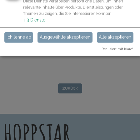
Diese Dienste verarbeiten persönliche Daten, um Ihnen
relevante Inhalte über Produkte, Dienstleistungen oder
Video beenden:
Themen zu zeigen, die Sie interessieren könnten.
↓
3
Dienste
Auslöser kurz drücken
Ich lehne ab
Ausgewählte akzeptieren
Alle akzeptieren
Realisiert mit Klaro!
ZURÜCK