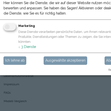
Kontakt
Hier können Sie die Dienste, die wir auf dieser Website nutzen möc
bewerten und anpassen. Sie haben das Sagen! Aktivieren oder deakt
Was uns wichtig ist
die Dienste, wie Sie es für richtig halten.
Über Hoppstar
Marketing
Hoppstar Beispielfotos
Diese Dienste verarbeiten persönliche Daten, um Ihnen relevant
Nachhaltigkeit
Produkte, Dienstleistungen oder Themen zu zeigen, die Sie inter
könnten.
Awards
🏆
↓
3
Dienste
SHOP
Ich lehne ab
Ausgewählte akzeptieren
All
AGBs
Re
Datenschutzhinweise
Impressum
FAQs
Modell-Vergleich