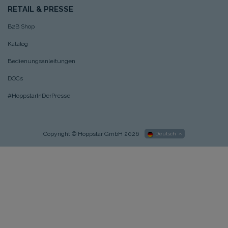
RETAIL & PRESSE
B2B Shop
Katalog
Bedienungsanleitungen
DOCs
#HoppstarInDerPresse
Copyright © Hoppstar GmbH 2026
Deutsch