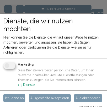
IN DEN WARENKORB
Share
Jetzt kaufen
Dienste, die wir nutzen
möchten
Allgemeine Geschäftsbedingungen
30-Tage-Geld-zurück-Garantie
Hier können Sie die Dienste, die wir auf dieser Website nutzen
Versand: 2-3 Geschäftstage
möchten, bewerten und anpassen. Sie haben das Sagen!
Aktivieren oder deaktivieren Sie die Dienste, wie Sie es für
richtig halten.
Spezifikationen
Marketing
Diese Dienste verarbeiten persönliche Daten, um Ihnen
relevante Inhalte über Produkte, Dienstleistungen oder
Themen zu zeigen, die Sie interessieren könnten.
Ähnliche Produkte
↓
3
Dienste
Ich lehne ab
Ausgewählte akzeptieren
Alle akzeptieren
Zusätzliche Produkte
Realisiert mit Klaro!