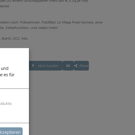
Alles zu einem unschlagbaren Preis von € 0,04 je Foto
laroid
ßerdem noch: Fotorahmen, Fotofilter, 12 Mega Pixel Kamera, eine
te, Videofunktion, und vieles mehr!
71, RoHS, CCC, MA.
N WARENKORB
Jetzt kaufen
Share
n und
e es für
dingungen
rantie
age
odukte,
akzeptieren