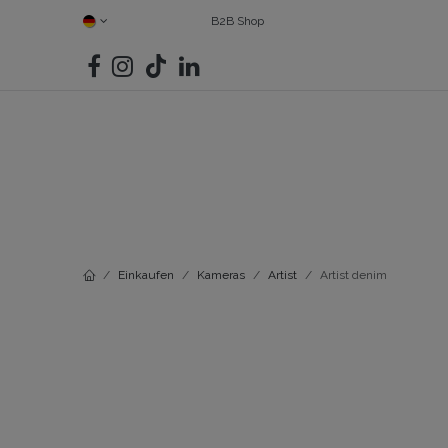
ZUM INHALT SPRINGEN
B2B Shop
ALLE PRODUKTE
KAMERAS
FINDE DEIN MATCH
TASC
Einkaufen
Kameras
Artist
Artist denim