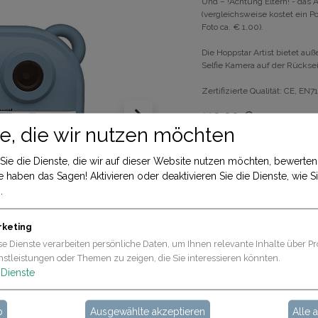
Und – !Achtung Eltern! - das 
(vergleichsweise kostet ein Po
Foto ca. € 1,00).
Die Hoppstar Artist bietet au
Selfie Kamera auf der Rücksei
Zertifizierte Qualität: CE, EN
119,90
€
e, die wir nutzen möchten
IN DE
Sie die Dienste, die wir auf dieser Website nutzen möchten, bewerte
e haben das Sagen! Aktivieren oder deaktivieren Sie die Dienste, wie Si
.
Allgemeine Geschäftsbe
30-Tage-Geld-zurück-Ga
Versand: 2-3 Geschäftst
rketing
se Dienste verarbeiten persönliche Daten, um Ihnen relevante Inhalte über Pr
nstleistungen oder Themen zu zeigen, die Sie interessieren könnten.
Dienste
b
Ausgewählte akzeptieren
Alle 