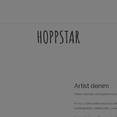
HEN
GAMES
ACCESSORIES
FILTERSETS
SUPPORT
Artist denim
Fotos machen und gleich dru
In nur 3 Sekunden hast du dei
weitergeben, bestaunen, usw