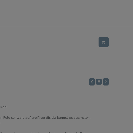
cken!
n Foto schwarz auf weiß vor dir, du kannst es ausmalen,
.