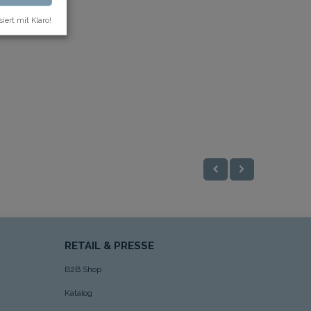
siert mit Klaro!
RETAIL & PRESSE
B2B Shop
Katalog