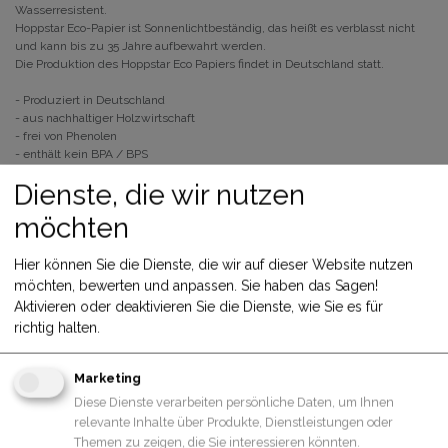
Wasserresistent.
Hoppstar Eco-Papier ist Sonnenlichtbeständig, das heißt es verblasst nicht
und kann bis zu 35 Jahre aufbewahrt werden.
Die Produktion des Hoppstar Eco Papiers findet in Deutschland statt.
- Produziert in Deutschland
- aus nachhaltiger Holzwirtschaft
- frei von Phenolen
- enthält kein BPA / BPS
- kann im Altpapier entsorgt werden
Dienste, die wir nutzen
- Sonnenlichtbeständig - kein verblassen
- Wasserresistent
möchten
Dieses Produkt ist nicht länger verfügbar.
Hier können Sie die Dienste, die wir auf dieser Website nutzen
möchten, bewerten und anpassen. Sie haben das Sagen!
Aktivieren oder deaktivieren Sie die Dienste, wie Sie es für
richtig halten.
Beschreibung
Marketing
Diese Dienste verarbeiten persönliche Daten, um Ihnen
Spezifikationen
relevante Inhalte über Produkte, Dienstleistungen oder
Themen zu zeigen, die Sie interessieren könnten.