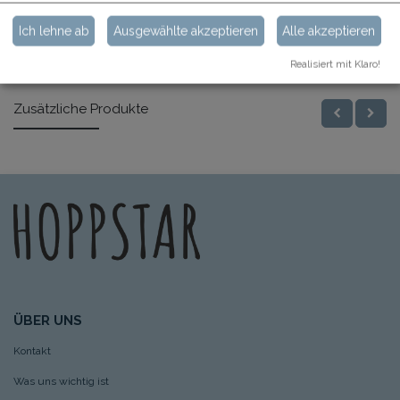
Ich lehne ab
Ausgewählte akzeptieren
Alle akzeptieren
Ähnliche Produkte
Realisiert mit Klaro!
Zusätzliche Produkte
ÜBER UNS
Kontakt
Was uns wichtig ist