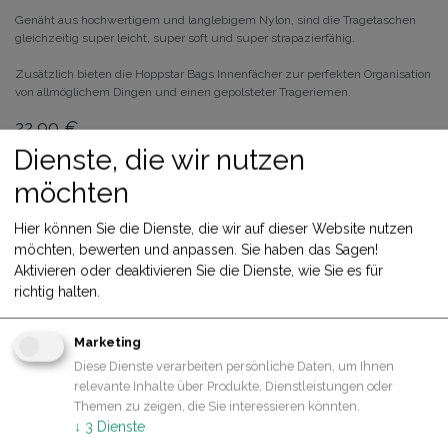
Genäht aus hochwertigem und langlebigem Nylon, sind die Tragetaschen
gleichzeitig super leicht, super soft und super strapazierfähig.
Zusätzlich bieten die Hoppstar Bags Innenfächer zur perfekten Organisation
von allmöglichem Dingen und einen gepolsteter Trageriemen.
22,90
€
Dienste, die wir nutzen
IN DEN WARENKORB
möchten
Share
Jetzt kaufen
Hier können Sie die Dienste, die wir auf dieser Website nutzen
möchten, bewerten und anpassen. Sie haben das Sagen!
Allgemeine Geschäftsbedingungen
Aktivieren oder deaktivieren Sie die Dienste, wie Sie es für
30-Tage-Geld-zurück-Garantie
richtig halten.
Versand: 2-3 Geschäftstage
Marketing
Diese Dienste verarbeiten persönliche Daten, um Ihnen
relevante Inhalte über Produkte, Dienstleistungen oder
Themen zu zeigen, die Sie interessieren könnten.
Spezifikationen
↓
3
Dienste