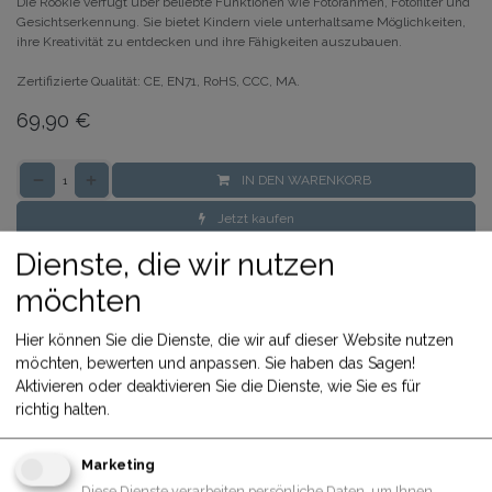
Die Rookie verfügt über beliebte Funktionen wie Fotorahmen, Fotofilter und
Gesichtserkennung. Sie bietet Kindern viele unterhaltsame Möglichkeiten,
ihre Kreativität zu entdecken und ihre Fähigkeiten auszubauen.
Zertifizierte Qualität: CE, EN71, RoHS, CCC, MA.
69,90
€
IN DEN WARENKORB
Jetzt kaufen
Zum Vergleich hinzufügen
Dienste, die wir nutzen
Share
möchten
Hier können Sie die Dienste, die wir auf dieser Website nutzen
Allgemeine Geschäftsbedingungen
möchten, bewerten und anpassen. Sie haben das Sagen!
30-Tage-Geld-zurück-Garantie
Aktivieren oder deaktivieren Sie die Dienste, wie Sie es für
Versand: 2-3 Geschäftstage
richtig halten.
Marketing
Diese Dienste verarbeiten persönliche Daten, um Ihnen