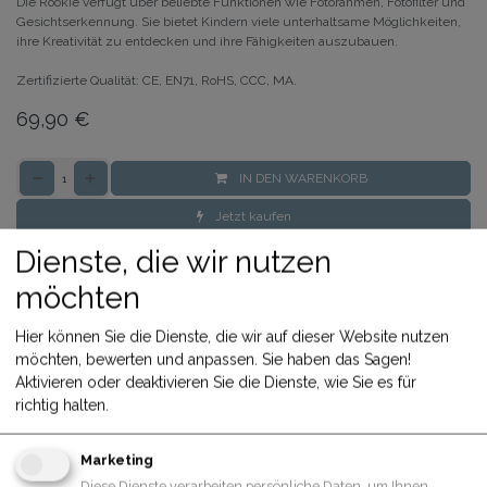
Die Rookie verfügt über beliebte Funktionen wie Fotorahmen, Fotofilter und
Gesichtserkennung. Sie bietet Kindern viele unterhaltsame Möglichkeiten,
ihre Kreativität zu entdecken und ihre Fähigkeiten auszubauen.
Zertifizierte Qualität: CE, EN71, RoHS, CCC, MA.
69,90
€
IN DEN WARENKORB
Jetzt kaufen
Zum Vergleich hinzufügen
Dienste, die wir nutzen
Share
möchten
Hier können Sie die Dienste, die wir auf dieser Website nutzen
Allgemeine Geschäftsbedingungen
möchten, bewerten und anpassen. Sie haben das Sagen!
30-Tage-Geld-zurück-Garantie
Aktivieren oder deaktivieren Sie die Dienste, wie Sie es für
Versand: 2-3 Geschäftstage
richtig halten.
Marketing
Diese Dienste verarbeiten persönliche Daten, um Ihnen