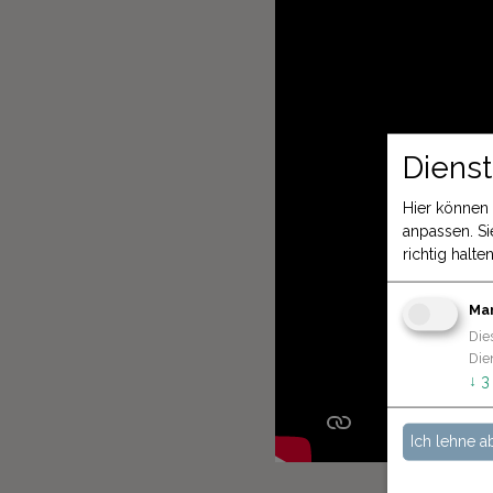
Dienst
Hier können 
anpassen. Si
richtig halten
Ma
Die
Die
↓
3
Ich lehne a