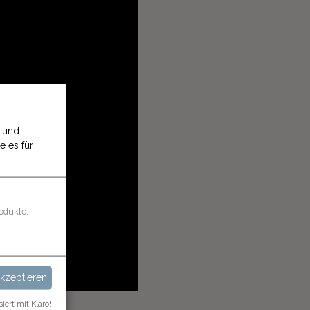
n und
e es für
odukte,
akzeptieren
siert mit Klaro!