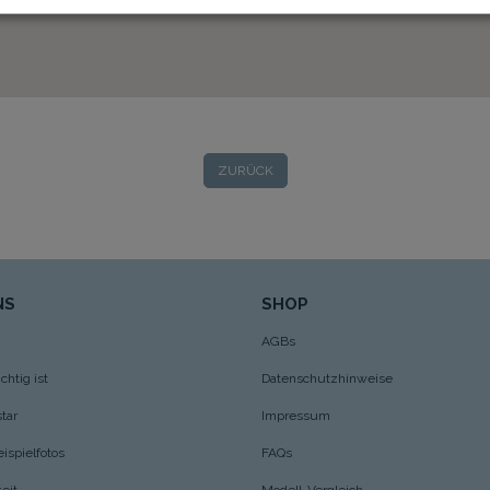
ZURÜCK
NS
SHOP
AGBs
htig ist
Datenschutzhinweise
tar
Impressum
ispielfotos
FAQs