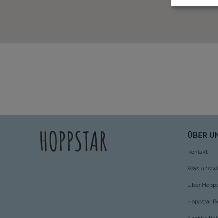
ÜBER U
Kontakt
Was uns wic
Über Hopps
Hoppstar Be