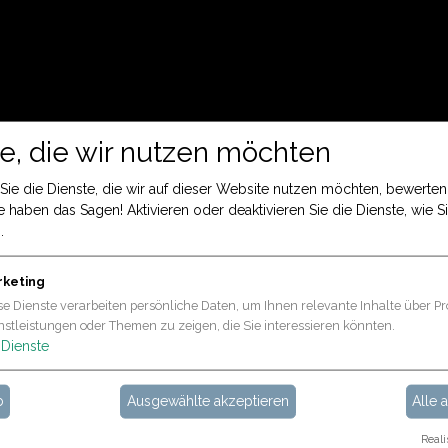
e, die wir nutzen möchten
Sie die Dienste, die wir auf dieser Website nutzen möchten, bewerte
e haben das Sagen! Aktivieren oder deaktivieren Sie die Dienste, wie Si
.
rketing
se Dienste verarbeiten persönliche Daten, um Ihnen relevante Inhalte über Pr
nstleistungen oder Themen zu zeigen, die Sie interessieren könnten.
Dienste
b
Ausgewählte akzeptieren
Alle 
Reali